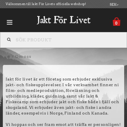
Välkommen till Jakt För Livets officiella webshop!
SEK
0
Film
Om oss
Kläder
Jakt för livet är ett företag som erbjuder exklusiva
Hantverk
jakt- och fiskeupplevelser. I vår verksamhet finner ni
film- och medieproduktion, föreläsning och
utbildning, kläder, guidning, samt vår Jakt &
Fiskecamp som erbjuder jakt och fiske både i fjäll och
Jakt för Livet på Facebook
skogsland. Vi erbjuder även jakt- och fiske i andra
länder, exempelvis i Norge, Finland och Kanada.
Jakt För Livet på Instagram
Vi hoppas och ser fram emot att träffa er personligen!