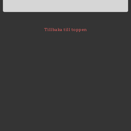
Jaktforlivet.se
Kontaktformulär
Villkor & info
Tillbaka till toppen
SEK
Inkl. Moms